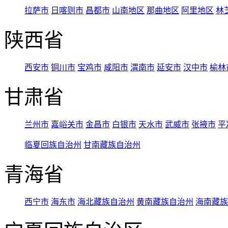
拉萨市
日喀则市
昌都市
山南地区
那曲地区
阿里地区
林
陕西省
西安市
铜川市
宝鸡市
咸阳市
渭南市
延安市
汉中市
榆林
甘肃省
兰州市
嘉峪关市
金昌市
白银市
天水市
武威市
张掖市
平
临夏回族自治州
甘南藏族自治州
青海省
西宁市
海东市
海北藏族自治州
黄南藏族自治州
海南藏族