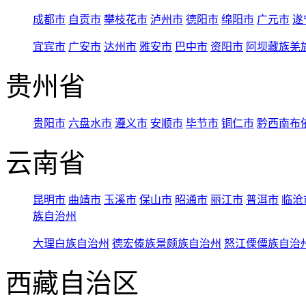
成都市
自贡市
攀枝花市
泸州市
德阳市
绵阳市
广元市
遂
宜宾市
广安市
达州市
雅安市
巴中市
资阳市
阿坝藏族羌
贵州省
贵阳市
六盘水市
遵义市
安顺市
毕节市
铜仁市
黔西南布
云南省
昆明市
曲靖市
玉溪市
保山市
昭通市
丽江市
普洱市
临沧
族自治州
大理白族自治州
德宏傣族景颇族自治州
怒江傈僳族自治
西藏自治区