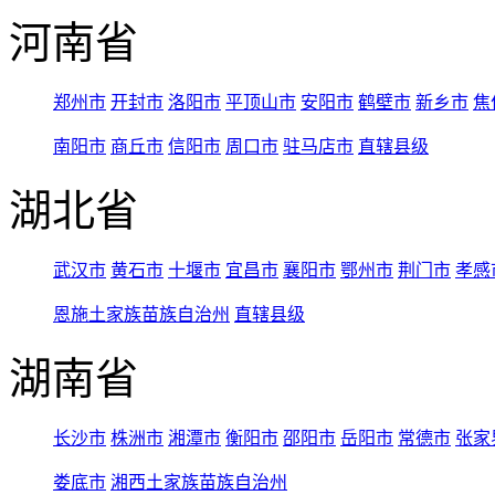
河南省
郑州市
开封市
洛阳市
平顶山市
安阳市
鹤壁市
新乡市
焦
南阳市
商丘市
信阳市
周口市
驻马店市
直辖县级
湖北省
武汉市
黄石市
十堰市
宜昌市
襄阳市
鄂州市
荆门市
孝感
恩施土家族苗族自治州
直辖县级
湖南省
长沙市
株洲市
湘潭市
衡阳市
邵阳市
岳阳市
常德市
张家
娄底市
湘西土家族苗族自治州