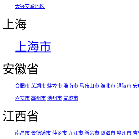
大兴安岭地区
上海
上海市
安徽省
合肥市
芜湖市
蚌埠市
淮南市
马鞍山市
淮北市
铜陵市
安
六安市
亳州市
池州市
宣城市
江西省
南昌市
景德镇市
萍乡市
九江市
新余市
鹰潭市
赣州市
吉