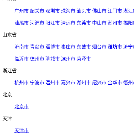
广州市
韶关市
深圳市
珠海市
汕头市
佛山市
江门市
湛江
汕尾市
河源市
阳江市
清远市
东莞市
中山市
潮州市
揭阳
山东省
济南市
青岛市
淄博市
枣庄市
东营市
烟台市
潍坊市
济宁
临沂市
德州市
聊城市
滨州市
菏泽市
浙江省
杭州市
宁波市
温州市
嘉兴市
湖州市
绍兴市
金华市
衢州
北京
北京市
天津
天津市