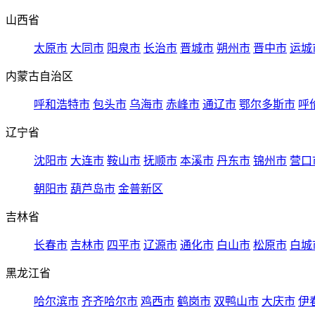
山西省
太原市
大同市
阳泉市
长治市
晋城市
朔州市
晋中市
运城
内蒙古自治区
呼和浩特市
包头市
乌海市
赤峰市
通辽市
鄂尔多斯市
呼
辽宁省
沈阳市
大连市
鞍山市
抚顺市
本溪市
丹东市
锦州市
营口
朝阳市
葫芦岛市
金普新区
吉林省
长春市
吉林市
四平市
辽源市
通化市
白山市
松原市
白城
黑龙江省
哈尔滨市
齐齐哈尔市
鸡西市
鹤岗市
双鸭山市
大庆市
伊