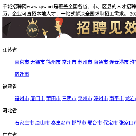
千城招聘网www.zpw.net是覆盖全国各省、市、区县的人
历，企业可直招本地人才，一站式解决全国求职招工需求。 2026
江苏省
南京市
无锡市
徐州市
常州市
苏州市
南通市
连云港市
淮
宿迁市
福建省
福州市
厦门市
莆田市
三明市
泉州市
漳州市
南平市
龙岩
河北省
石家庄市
唐山市
秦皇岛市
邯郸市
邢台市
保定市
张家口
广东省